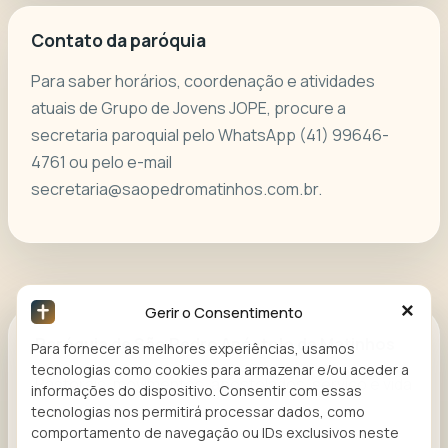
Contato da paróquia
Para saber horários, coordenação e atividades
atuais de Grupo de Jovens JOPE, procure a
secretaria paroquial pelo WhatsApp
(41) 99646-
4761
ou pelo e-mail
secretaria@saopedromatinhos.com.br
.
×
Gerir o Consentimento
Paróquia de São Pedro Apóstolo de Matinhos
Para fornecer as melhores experiências, usamos
tecnologias como cookies para armazenar e/ou aceder a
Pastorais, movimentos, apostolados, serviço e vida
informações do dispositivo. Consentir com essas
comunitária.
tecnologias nos permitirá processar dados, como
comportamento de navegação ou IDs exclusivos neste